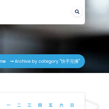
me
Archive by category "快手完播"
一
二
三
四
五
六
日