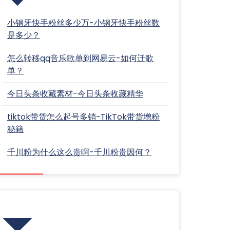
小钢牙快手粉丝多少万-小钢牙快手粉丝数
是多少？
怎么转移qq音乐歌单到网易云-如何迁歌
单？
今日头条收藏素材-今日头条收藏精华
tiktok带货怎么起号多销-TikTok带货增粉
秘籍
千川粉为什么这么贵啊-千川粉贵因何？
分类