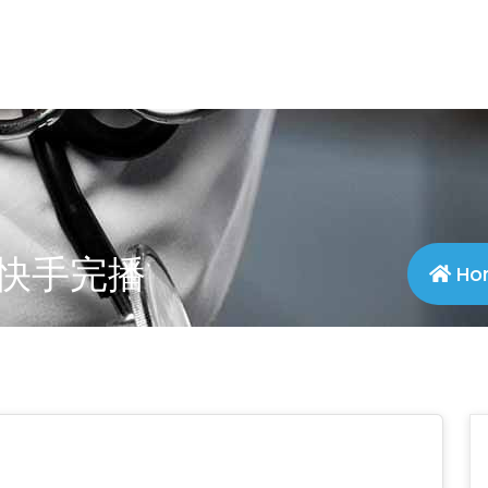
s: 快手完播
Ho