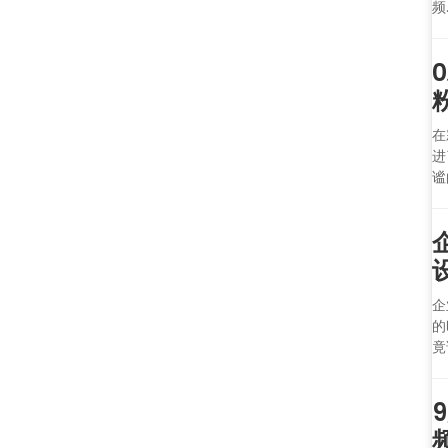
频.
在
进
谧
企
的
竟