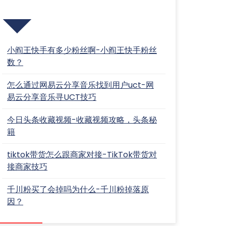
近期文章
小阎王快手有多少粉丝啊-小阎王快手粉丝
数？
怎么通过网易云分享音乐找到用户uct-网
易云分享音乐寻UCT技巧
今日头条收藏视频-收藏视频攻略，头条秘
籍
tiktok带货怎么跟商家对接-TikTok带货对
接商家技巧
千川粉买了会掉吗为什么-千川粉掉落原
因？