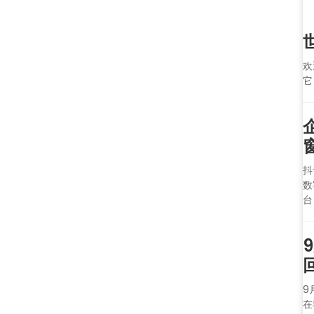
欢
它
抖
数
台
9
在