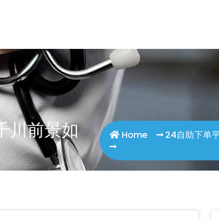
boer.com/wp-content/plugins/smart-seo-tool/cl
千川前景如
Home
24自助下单