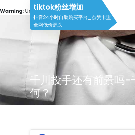
tiktok粉丝增加
Warning
: Undefined array key 2 in
/www/wwwroot/halei
抖音24小时自助购买平台_点赞卡盟
Skip
全网低价源头
to
content
千川投手还有前景吗-
何？