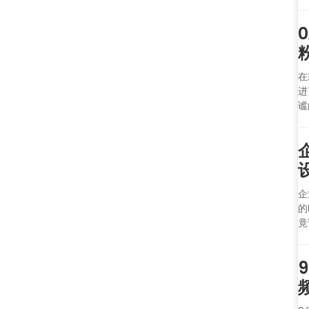
在
进
谧
企
的
竟