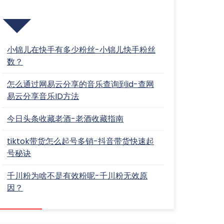
近期文章
小锦儿在快手有多少粉丝-小锦儿快手粉丝
数？
怎么通过网易云分享的音乐查询到id-查网
易云分享音乐ID方法
今日头条收藏老酒-老酒收藏指南
tiktok带货怎么起号多销-抖音带货快速起
号秘诀
千川粉为啥不是有效粉呢-千川粉无效原
因？