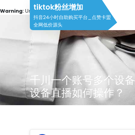
tiktok粉丝增加
Warning
: Undefined array key 2 in
/www/wwwroot/halei
抖音24小时自助购买平台_点赞卡盟
Skip
全网低价源头
to
content
千川一个账号多个设备
设备直播如何操作？