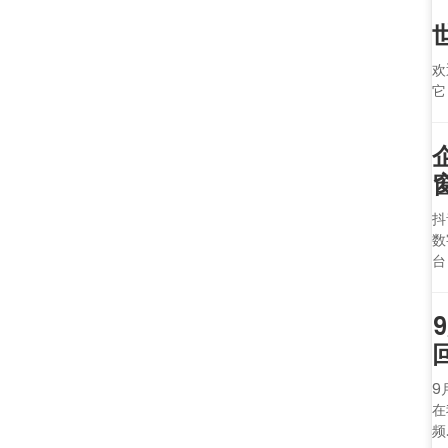
欢
它
抖
数
台
9
在
频.