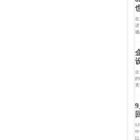
在
进
谧
企
的
竟
9
中
以.