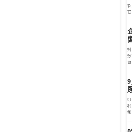
欢
它
抖
数
台
9
我
频.