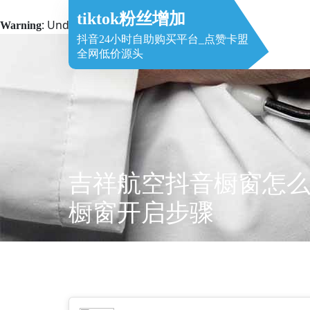
tiktok粉丝增加
: Undefined array key 2 in
Warning
/www/wwwroot/haleiboer.com
抖音24小时自助购买平台_点赞卡盟
Skip
全网低价源头
to
content
吉祥航空抖音橱窗怎么
橱窗开启步骤