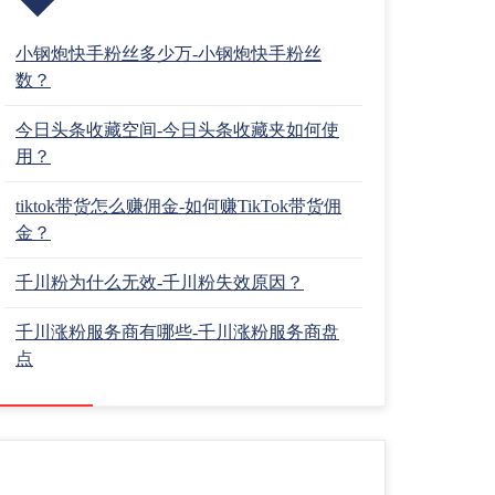
小钢炮快手粉丝多少万-小钢炮快手粉丝
数？
今日头条收藏空间-今日头条收藏夹如何使
用？
tiktok带货怎么赚佣金-如何赚TikTok带货佣
金？
千川粉为什么无效-千川粉失效原因？
千川涨粉服务商有哪些-千川涨粉服务商盘
点
分类