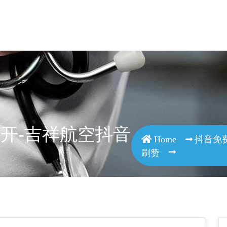
on
/wp-content/plugins/smart-seo-tool/classes/common.class.php
开-吉祥航空抖音
Home
抖音免
刷赞