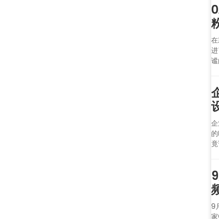
在
进
谧
企
的
竟
9
家