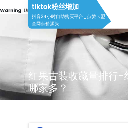
tiktok粉丝增加
Warning
: Undefined array key 2 in
/www/wwwroot/halei
抖音24小时自助购买平台_点赞卡盟
Skip
全网低价源头
to
content
红果古装收藏量排行-
哪家多？