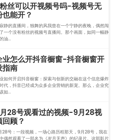
0粉丝可以开视频号吗-视频号无
粉也能开？
寂静的直播间，独舞的风我曾在一个宁静的夜晚，偶然闯
了一个没有粉丝的视频号直播间。那个画面，如同一幅静
的油...
企业怎么开抖音橱窗-抖音橱窗开
设指南
业如何开启抖音橱窗：探索与创新的交融在这个信息爆炸
时代，抖音已经成为众多企业营销的新宠。那么，企业究
该如...
9月28号观看过的视频-9月28视
频回顾？
月28号：一段视频，一场心路历程那天，9月28号，我在
中偶然观看了一部名为《岁月无声》的纪录片。这部影片