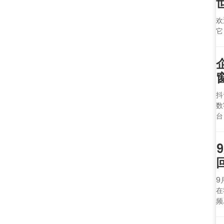
欢
它
抖
数
台
9
在
频.