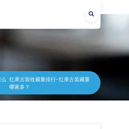
asses/common.class.php
on line
1247
怎么
红果古装收藏量排行-红果古装藏量
哪家多？