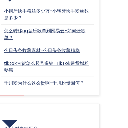
小钢牙快手粉丝多少万-小钢牙快手粉丝数
是多少？
怎么转移qq音乐歌单到网易云-如何迁歌
单？
今日头条收藏素材-今日头条收藏精华
tiktok带货怎么起号多销-TikTok带货增粉
秘籍
千川粉为什么这么贵啊-千川粉贵因何？
分类