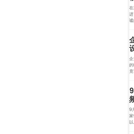
在
进
谧
企
的
竟
9
家
以.