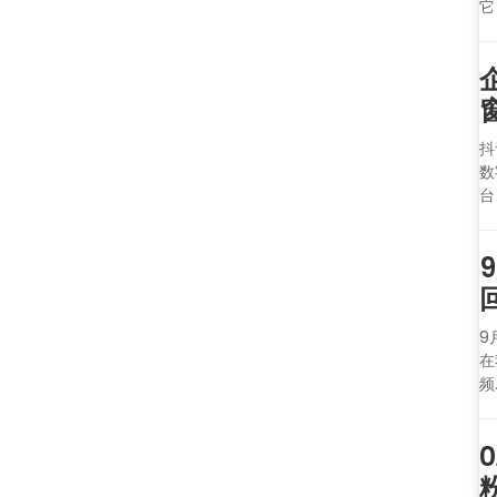
它
抖
数
台
9
在
频.