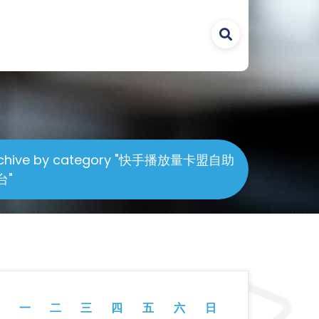
chive by category "快手播放量卡盟自助
台"
一
二
三
四
五
六
日