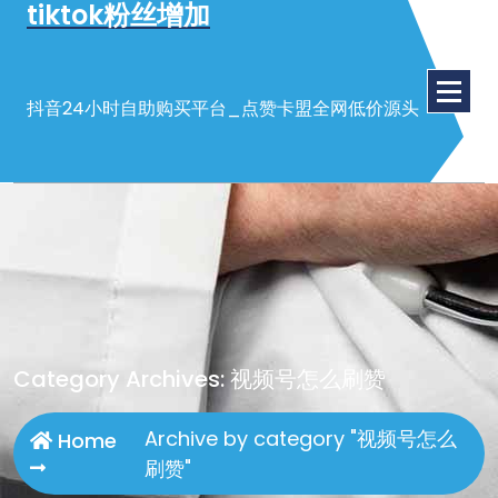
tiktok粉丝增加
Skip
to
content
抖音24小时自助购买平台_点赞卡盟全网低价源头
Category Archives: 视频号怎么刷赞
Archive by category "视频号怎么
Home
刷赞"